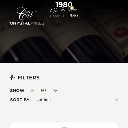
1980
0
1980
Home
>
FILTERS
SHOW
25
50
75
SORT BY